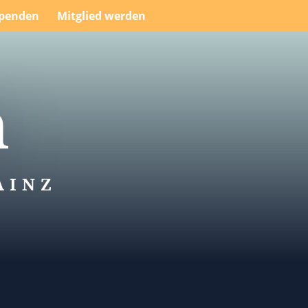
penden
Mitglied werden
n
AINZ